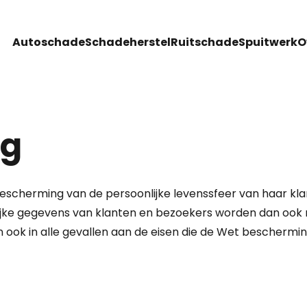
Autoschade
Schadeherstel
Ruitschade
Spuitwerk
O
ng
bescherming van de persoonlijke levenssfeer van haar kl
onlijke gegevens van klanten en bezoekers worden dan ook
n ook in alle gevallen aan de eisen die de Wet beschermi